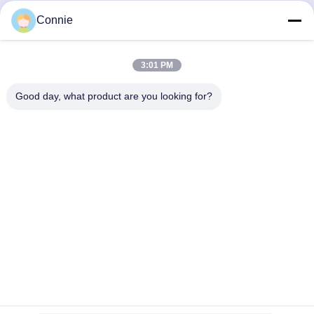
Connie
Tags:
Machine à emballer pour le comptage visuel
3:01 PM
Machine d'emballage de bouchons de bouteilles en
plastique
Good day, what product are you looking for?
Machine à emballer des pièces en plastique
Contacts
Contacts:
Miss. Connie
Téléphone:
86--18929294698
Contact maintenant