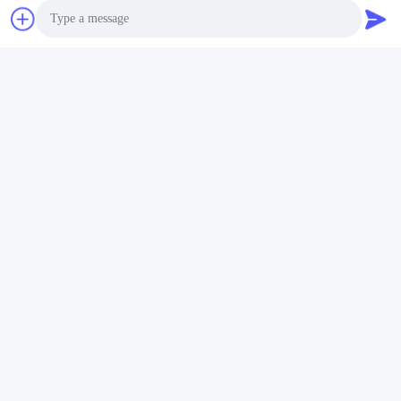
Expédiez-nous
Photo
Video Call
Audio Call
Envoyez
NOS PRODUITS