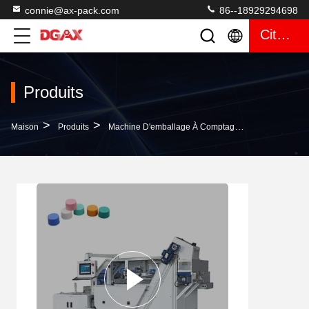
connie@ax-pack.com
86--18929294698
Citation
Produits
>
>
>
Maison
Produits
Machine D'emballage À Comptage Visuel
Machi