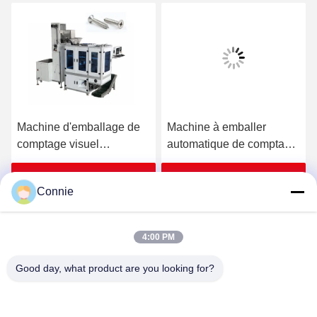
Machine d'emballage de
Machine à emballer
comptage visuel
automatique de comptage
automatique de haute
multifonctionnelle pour le
précision pour l'industrie
produit Silica Gel
Obtenez le meilleur prix
Obtenez le meilleur prix
Connie
des boulons de ressort
4:00 PM
Good day, what product are you looking for?
DONGGUAN ANXIANG INTELLIGENCE
EQUIPMENT CO., LTD