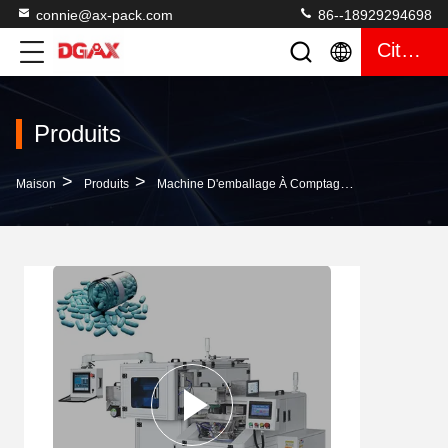
connie@ax-pack.com
86--18929294698
Citation
Produits
>
>
>
Maison
Produits
Machine D'emballage À Comptage Visuel
Machi