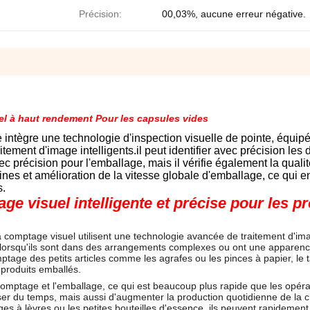
Précision:
00,03%, aucune erreur négative.
l à haut rendement Pour les capsules vides
 intègre une technologie d'inspection visuelle de pointe, équip
ement d'image intelligents.il peut identifier avec précision les 
c précision pour l'emballage, mais il vérifie également la quali
nes et amélioration de la vitesse globale d'emballage, ce qui en
s.
e visuel intelligente et précise pour les pr
 comptage visuel utilisent une technologie avancée de traitement d'im
 lorsqu'ils sont dans des arrangements complexes ou ont une apparen
omptage des petits articles comme les agrafes ou les pinces à papier, le 
 produits emballés.
 comptage et l'emballage, ce qui est beaucoup plus rapide que les opéra
r du temps, mais aussi d'augmenter la production quotidienne de la 
ges à lèvres ou les petites bouteilles d'essence, ils peuvent rapidemen