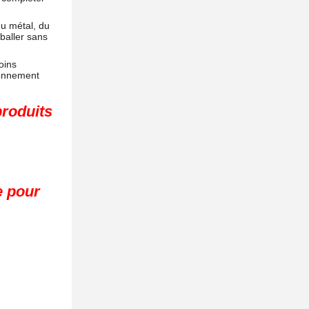
du métal, du
mballer sans
oins
ionnement
produits
e pour