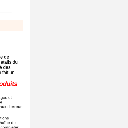
ée de
détails du
té des
 fait un
oduits
ages et
ce
taux d'erreur
tions
chaîne de
t compléter