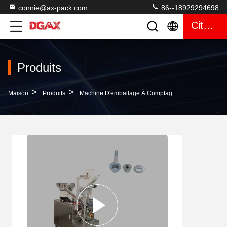
connie@ax-pack.com
86--18929294698
Citation
Produits
>
>
>
Maison
Produits
Machine D'emballage À Comptage Visuel
Machi