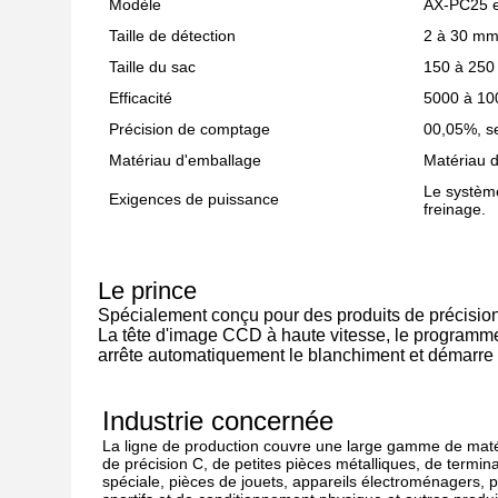
Modèle
AX-PC25 es
Taille de détection
2 à 30 m
Taille du sac
150 à 25
Efficacité
5000 à 10
Précision de comptage
00,05%, se
Matériau d'emballage
Matériau d
Le système
Exigences de puissance
freinage.
Le prince
Spécialement conçu pour des produits de précision
La tête d'image CCD à haute vitesse, le programme ca
arrête automatiquement le blanchiment et démarre
Industrie concernée
La ligne de production couvre une large gamme de matéri
de précision C, de petites pièces métalliques, de term
spéciale, pièces de jouets, appareils électroménagers, 