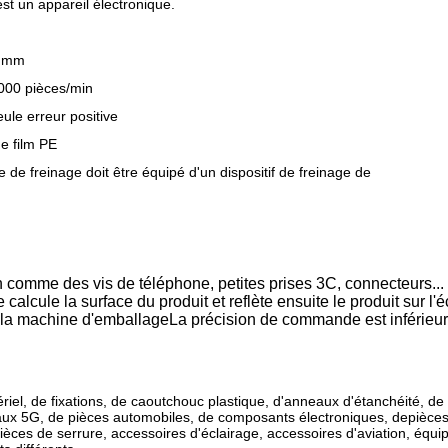
t un appareil électronique.
m
0 mm
000 pièces/min
ule erreur positive
e film PE
 de freinage doit être équipé d'un dispositif de freinage de
 comme des vis de téléphone, petites prises 3C, connecteurs...
lcule la surface du produit et reflète ensuite le produit sur l'éc
 la machine d'emballageLa précision de commande est inférieu
el, de fixations, de caoutchouc plastique, d'anneaux d'étanchéité, de p
inaux 5G, de pièces automobiles, de composants électroniques, depièce
pièces de serrure, accessoires d'éclairage, accessoires d'aviation, équ