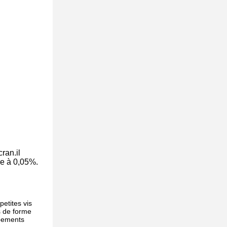
ran.il
re à 0,05%.
etites vis
s de forme
ipements