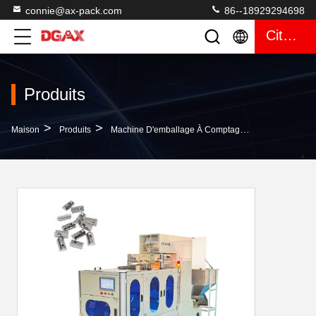
connie@ax-pack.com
86--18929294698
Citation
Produits
>
>
>
Maison
Produits
Machine D'emballage À Comptage Visuel
Machi