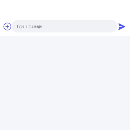
formes d'emballage
particules de matériaux
granulaires dans les
(tels que les boutons de
environnements de
chemise, l'argent
production industriels
les contacts, les vis de
d'aujourd'hui
téléphone, etc.)
peuvent atteindre
jusqu'à 30000
pièces/min avec un
comptage précis.
Photo
Série facultative
Video Call
Audio Call