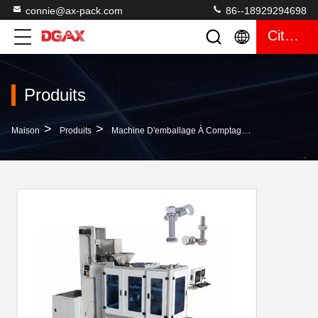
connie@ax-pack.com
86--18929294698
Citation
Produits
>
>
>
Maison
Produits
Machine D'emballage À Comptage Visuel
Machi