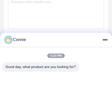
Connie
Envoyez
5:24 PM
Good day, what product are you looking for?
NOS PRODUITS
Produits similaires