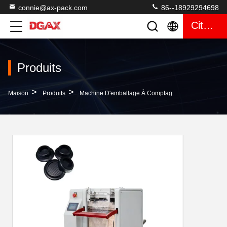
connie@ax-pack.com
86--18929294698
Citation
Produits
>
>
>
Maison
Produits
Machine D'emballage À Comptage Visuel
Machi