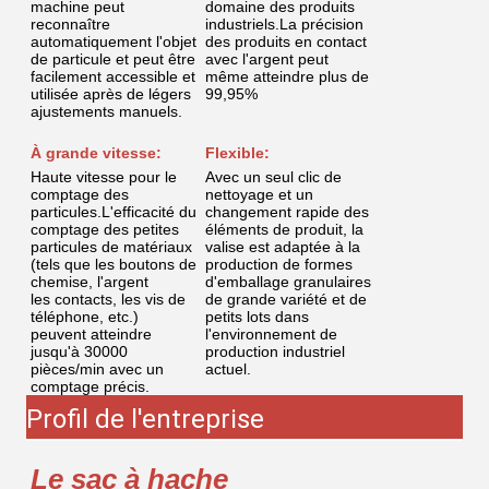
Les avantages
Les avantages de la machine
d'emballage à comptage visuel
1.Points de vision - résolution de gros erreurs dans le
poids unique du matériau.
2.Imagerie à grande vitesse: 8000*10000 pièces/min.
3.Haute précision: précision allant jusqu'à 0,03%, pas
de déviation négative ((réduire les plaintes des clients).
4Les données informatiques peuvent être stockées
rapidement dans des milliers de produits.
5.Changer rapidement les matériaux avec une clé,prêt
à l'emploi.
6- Commodité de démarrage et de fonctionnement
facile.
7La production indépendante et la qualité peuvent être
contrôlées.
8.Il peut être connecté au système ERP ou MES et les
informations sur le produit peuvent être tracées.
9.Récupération d'images à grande vitesse, comptage