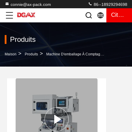
connie@ax-pack.com
86--18929294698
Citation
Produits
>
>
>
Maison
Produits
Machine D'emballage À Comptage Visuel
500 K