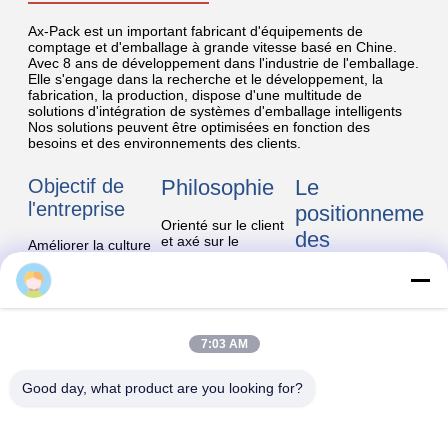
de tas entiers et distribution logique, qui sont basés sur
la technologie de vision à grande vitesse.
Le renseignement:
Grâce à ses puissantes
fonctions
Précision:
d'apprentissage, la
machine peut
Précision:avec une
reconnaître
haute précision de
automatiquement l'objet
premier plan dans le
de particule et peut être
domaine des produits
facilement accessible et
industriels.La précision
utilisée après de légers
des produits en contact
ajustements manuels.
avec l'argent peut
7:03 AM
même atteindre plus de
99,95%
Good day, what product are you looking for?