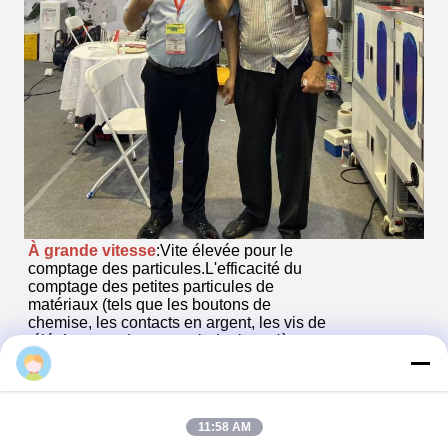
À grande vitesse
:Vite élevée pour le
comptage des particules.L'efficacité du
comptage des petites particules de
matériaux (tels que les boutons de
chemise, les contacts en argent, les vis de
téléphone,etc.) peut atteindre jusqu'à
30000 pièces/min avec un comptage
Connie
précis.
Les produits de base
Avec un seul clic,
le nettoyage et le changement rapide des
11:58 AM
éléments du produit, la valise pour la