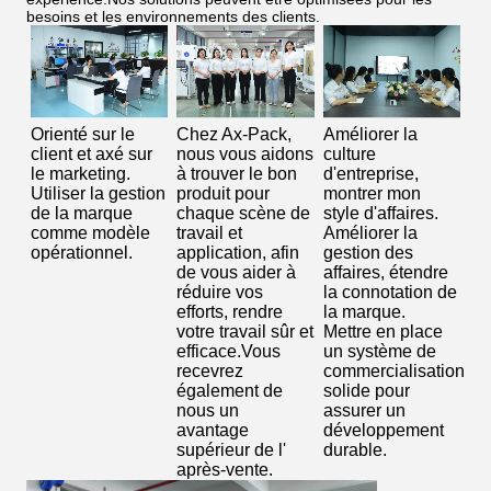
besoins et les environnements des clients.
Orienté sur le
Chez Ax-Pack,
Améliorer la
client et axé sur
nous vous aidons
culture
le marketing.
à trouver le bon
d'entreprise,
Utiliser la gestion
produit pour
montrer mon
de la marque
chaque scène de
style d'affaires.
comme modèle
travail et
Améliorer la
opérationnel.
application, afin
gestion des
de vous aider à
affaires, étendre
réduire vos
la connotation de
efforts, rendre
la marque.
votre travail sûr et
Mettre en place
efficace.Vous
un système de
recevrez
commercialisation
également de
solide pour
nous un
assurer un
avantage
développement
supérieur de l'
durable.
après-vente.