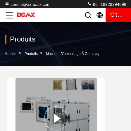
connie@ax-pack.com
86--18929294698
Citation
Produits
>
>
>
Maison
Produits
Machine D'emballage À Comptage Visuel
Machi