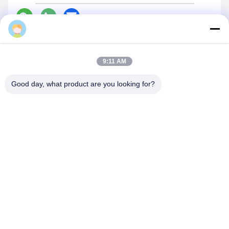
Connie
9:11 AM
Good day, what product are you looking for?
Le sac à hache
Ax-Pack est un important fabricant d'équipements de
comptage et d'emballage à grande vitesse basé en Chine.
Avec 8 ans de développement dans l'industrie de l'emballage.
Elle s'engage dans la recherche et le développement, la
fabrication, la production, dispose d'une multitude de
solutions d'intégration de systèmes d'emballage intelligents
Nos solutions peuvent être optimisées en fonction des
besoins et des environnements des clients.