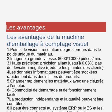
Matériau d'emballage en PE
Nous utilisons du matériau d'emballage en PE
pour emballer les produits. Plus économique et
écologique. Matériau de roulement, fabrication
de sacs en temps réel. Longueur et largeur
peuvent être ajustées de manière flexible.
Industrie concernée
La ligne de production couvre une large gamme de matériel,
de fixations, de caoutchouc plastique, d'anneaux
d'étanchéité, de petites vis de précision C, de petites pièces
métalliques, de terminaux 5G, de pièces automobiles, de
composants électroniques, depièces de forme spéciale,
pièces de jouets, appareils électroménagers, pièces de
serrure, accessoires d'éclairage, accessoires d'aviation,
équipements sportifs et de conditionnement physique et
autres produits différents.
Échantillon d'emballage