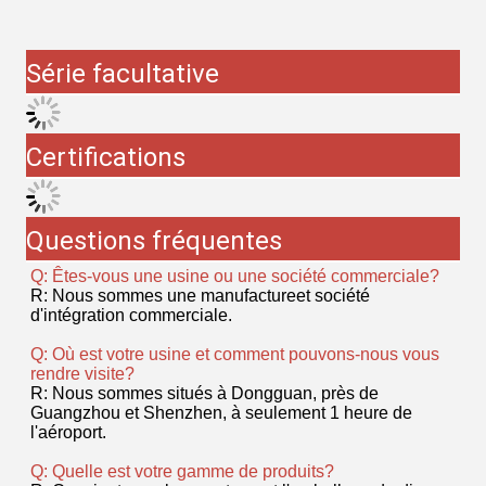
Les avantages
Les avantages de la machine
d'emballage à comptage visuel
1.Points de vision - résolution de gros erreurs dans le
poids unique du matériau.
2.Imagerie à grande vitesse: 8000*10000 pièces/min.
3.Haute précision: précision allant jusqu'à 0,03%, pas
de déviation négative ((réduire les plaintes des clients).
4Les données informatiques peuvent être stockées
rapidement dans des milliers de produits.
5.Changer rapidement les matériaux avec une clé,prêt
à l'emploi.
6- Commodité de démarrage et de fonctionnement
facile.
7La production indépendante et la qualité peuvent être
contrôlées.
8.Il peut être connecté au système ERP ou MES et les