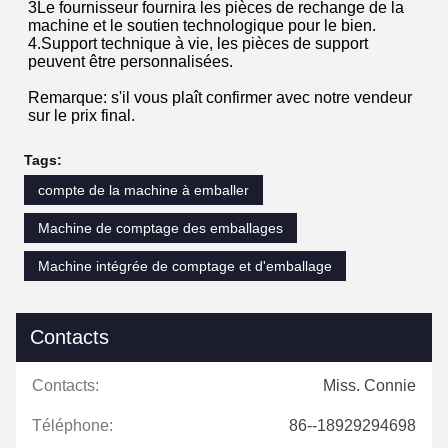
Flexible:
Avec un seul clic de
nettoyage et un
À grande vitesse:
changement rapide des
éléments de produit, la
Haute vitesse pour le
valise est adaptée à la
comptage des
production de formes
particules.L'efficacité du
d'emballage granulaires
comptage des petites
de grande variété et de
particules de matériaux
petits lots dans
(tels que les boutons de
l'environnement de
chemise, l'argent
production industriel
les contacts, les vis de
actuel.
téléphone, etc.)
peuvent atteindre
jusqu'à 30000
pièces/min avec un
comptage précis.
Profil de l'entreprise