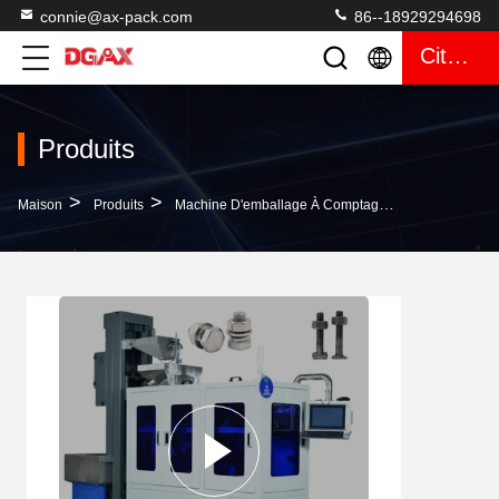
connie@ax-pack.com
86--18929294698
Citation
Produits
>
>
>
Maison
Produits
Machine D'emballage À Comptage Visuel
Le Ma