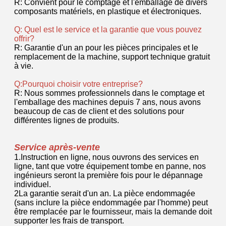
informations sur le produit peuvent être tracées.
9.Récupération d'images à grande vitesse, comptage
de tas entiers et distribution logique, qui sont basés sur
la technologie de vision à grande vitesse.
Le renseignement:
Grâce à ses puissantes
fonctions
Précision:
d'apprentissage, la
machine peut
Précision:avec une
reconnaître
haute précision de
automatiquement l'objet
premier plan dans le
de particule et peut être
domaine des produits
facilement accessible et
industriels.La précision
utilisée après de légers
des produits en contact
ajustements manuels.
avec l'argent peut
même atteindre plus de
99,95%