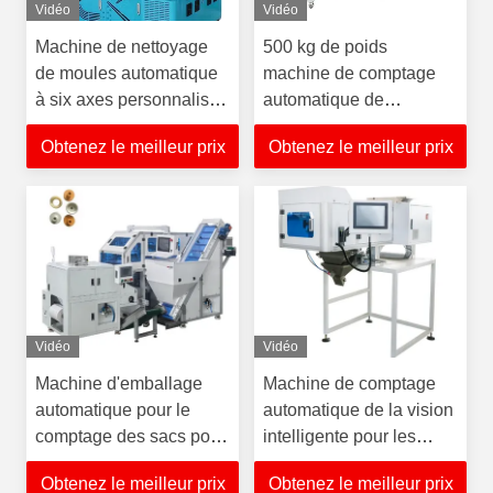
Vidéo
Vidéo
Machine de nettoyage
500 kg de poids
de moules automatique
machine de comptage
à six axes personnalisée
automatique de
pour le moulage
l'emballage pour le
Obtenez le meilleur prix
Obtenez le meilleur prix
matériel de caoutchouc
pièces à manches
Vidéo
Vidéo
Machine d'emballage
Machine de comptage
automatique pour le
automatique de la vision
comptage des sacs pour
intelligente pour les
l'emballage de pièces en
connecteurs
Obtenez le meilleur prix
Obtenez le meilleur prix
grande quantité