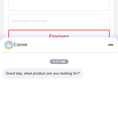
Envoyez
Connie
5:17 AM
Good day, what product are you looking for?
DONGGUAN ANXIANG INTELLIGENCE
EQUIPMENT CO., LTD
connie@ax-pack.com
86--18929294698