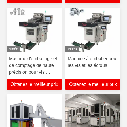
Vidéo
Vidéo
Machine d'emballage et
Machine à emballer pour
de comptage de haute
les vis et les écrous
précision pour vis,
écrous et fixations
Obtenez le meilleur prix
Obtenez le meilleur prix
matérielles, fiable et
rapide