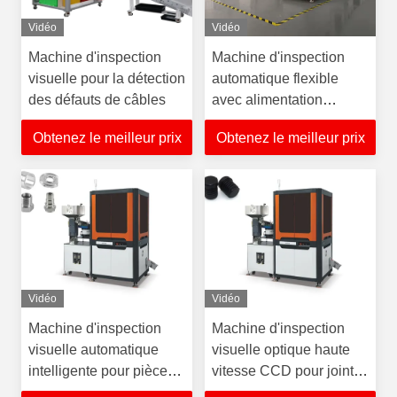
Vidéo
Vidéo
Machine d'inspection
Machine d'inspection
visuelle pour la détection
automatique flexible
des défauts de câbles
avec alimentation
robotisée pour grands
Obtenez le meilleur prix
Obtenez le meilleur prix
joints toriques
Vidéo
Vidéo
Machine d'inspection
Machine d'inspection
visuelle automatique
visuelle optique haute
intelligente pour pièces
vitesse CCD pour joints
automobiles en métal
en caoutchouc