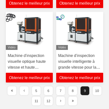
Obtenez le meilleur prix
Obtenez le meilleur prix
Vidéo
Vidéo
Machine d'inspection
Machine d'inspection
visuelle optique haute
visuelle intelligente à
vitesse et haute
grande vitesse pour la
précision pour joints
détection des joints de
Obtenez le meilleur prix
Obtenez le meilleur prix
toriques
tasse
5
6
7
8
9
10
11
12