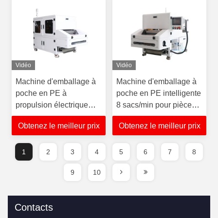
Vidéo
Vidéo
Machine d'emballage à
Machine d'emballage à
poche en PE à
poche en PE intelligente
propulsion électrique
8 sacs/min pour pièces
AC220V pour produits
en caoutchouc
Obtenez le meilleur prix
Obtenez le meilleur prix
en granulés
1
2
3
4
5
6
7
8
9
10
Contacts