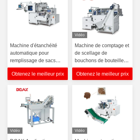
Vidéo
Machine d'étanchéité
Machine de comptage et
automatique pour
de scellage de
remplissage de sacs
bouchons de bouteilles
réduisant les dommages
de qualité
Obtenez le meilleur prix
Obtenez le meilleur prix
aux pièces de précision
pharmaceutique,
comptage visuel et
emballage pour
bouchons cosmétiques
Vidéo
Vidéo