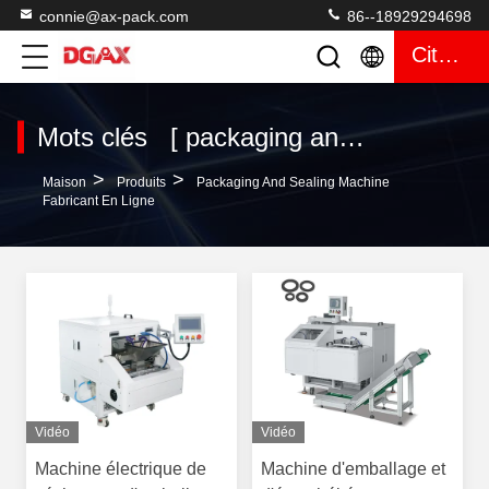
connie@ax-pack.com
86--18929294698
Citation
Mots clés [ packaging and sealing machine ] Le match 120 produits
>
>
Maison
Produits
Packaging And Sealing Machine
Fabricant En Ligne
Vidéo
Vidéo
Machine électrique de
Machine d'emballage et