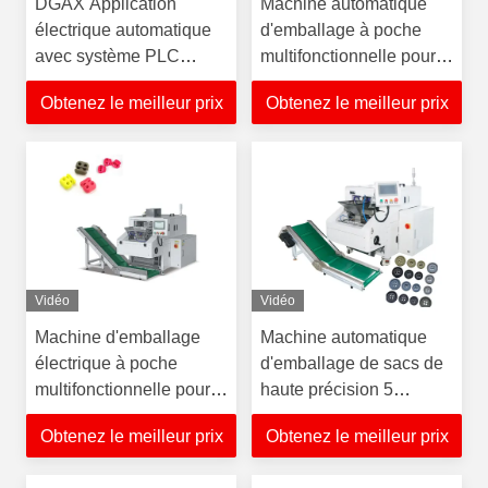
DGAX Application
Machine automatique
électrique automatique
d'emballage à poche
avec système PLC
multifonctionnelle pour
Machine de comptage
l'étanchéité par film en
Obtenez le meilleur prix
Obtenez le meilleur prix
industriel machine
plastique PE
d'emballage machine
d'étanchéité pour les
anneaux O petites
pièces en caoutchouc
Vidéo
Vidéo
Machine d'emballage
Machine automatique
électrique à poche
d'emballage de sacs de
multifonctionnelle pour
haute précision 5
pièce en plastique
sacs/min pour bouton
Obtenez le meilleur prix
Obtenez le meilleur prix
connectée
automatiquement