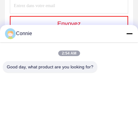
Envoyez
Connie
2:54 AM
Good day, what product are you looking for?
DONGGUAN ANXIANG INTELLIGENCE
EQUIPMENT CO., LTD
connie@ax-pack.com
86--18929294698
Construction C, n°187 rue Yuanshanbei, ville de Changping,
ville de Dongguan, Guangdong, Chine