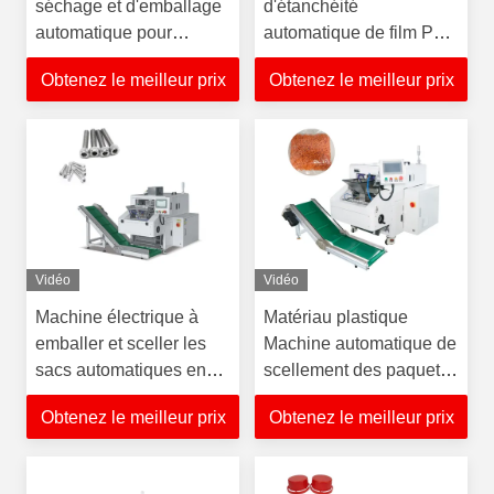
séchage et d'emballage
d'étanchéité
automatique pour
automatique de film PE
matériel électrique
à propulsion électrique
Obtenez le meilleur prix
Obtenez le meilleur prix
pour le matériel
Vidéo
Vidéo
Machine électrique à
Matériau plastique
emballer et sceller les
Machine automatique de
sacs automatiques en
scellement des paquets
PE film pour le matériel
multifonctionnelle
Obtenez le meilleur prix
Obtenez le meilleur prix
AC220V