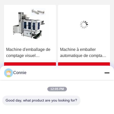
Machine d'emballage de
Machine à emballer
comptage visuel
automatique de comptage
automatique de haute
multifonctionnelle pour le
précision pour l'industrie
produit Silica Gel
Obtenez le meilleur prix
Obtenez le meilleur prix
Connie
des boulons de ressort
12:05 PM
Good day, what product are you looking for?
DONGGUAN ANXIANG INTELLIGENCE