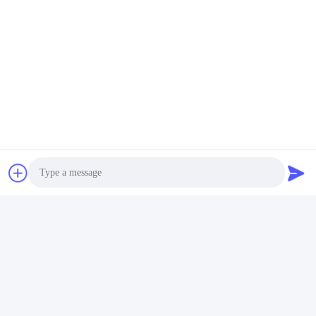
Contacts:
Miss. Connie
Téléphone:
86--18929294698
Contact maintenant
Expédiez-nous
Photo
Video Call
Audio Call