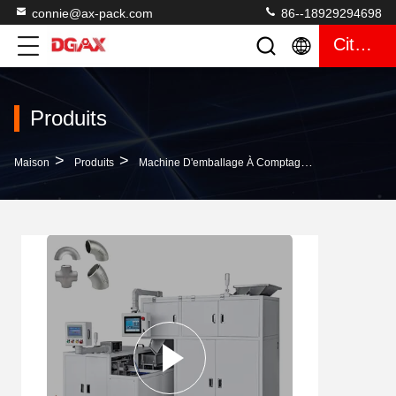
connie@ax-pack.com
86--18929294698
Citation
Produits
>
>
>
Maison
Produits
Machine D'emballage À Comptage Visuel
Machi