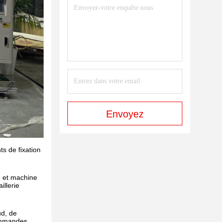
Envoyez
s de fixation
e et machine
illerie
ud, de
commandes