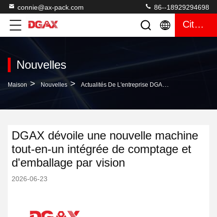
connie@ax-pack.com
86--18929294698
Citation
Nouvelles
>
>
Maison
Nouvelles
Actualités De L'entreprise DGAX Dévoile Une Nouvelle Machine Tout-En-Un Intégrée De Comptage Et D'emballage Par Vision
DGAX dévoile une nouvelle machine
tout-en-un intégrée de comptage et
d'emballage par vision
2026-06-23