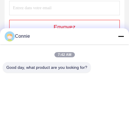
Envoyez
Connie
7:42 AM
Good day, what product are you looking for?
DONGGUAN ANXIANG INTELLIGENCE
EQUIPMENT CO., LTD
connie@ax-pack.com
86--18929294698
Construction C, n°187 rue Yuanshanbei, ville de Changping,